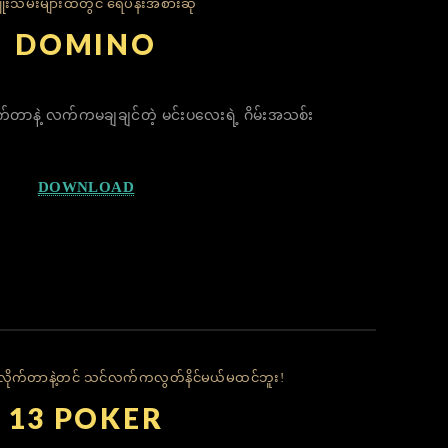
ိုးသမီးများထဲတွင် ရေပန်းအစားဆုံ
DOMINO
တာနဲ့ လက်ကမချချင်တဲ့ မင်းပလေးရဲ့ ဂိမ်းအသစ်း
DOWNLOAD
ုက်တာနဲ့တင် သင်လက်ကလွတ်နိင်မယ်မထင်ဘူး!
13 POKER