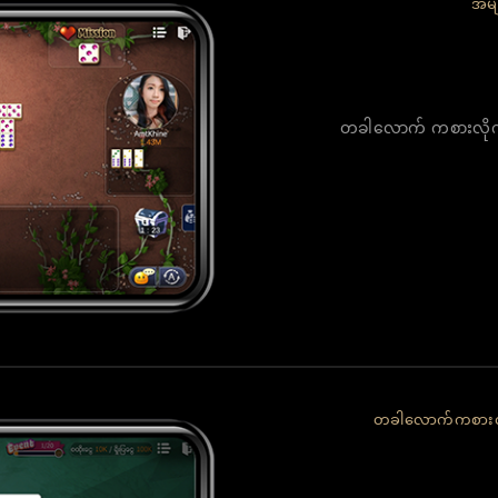
အမျ
တခါလောက် ကစားလိုက်
တခါလောက်ကစားလိ