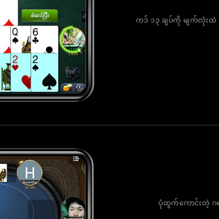
ကဒ် ၁၃ ချပ်ကို မျက်လုံးထဲ
ပုံထွက်ကောင်းတဲ့ ဂရ