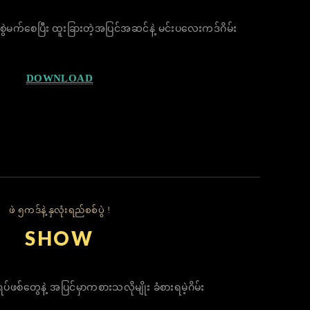
 စွဲမက်စေပြီး ထူးခြားတဲ့အပြင်အဆင်နဲ့ မင်းပလေးကဒ်ဂိမ်း
DOWNLOAD
ဖဲ ၅ကဒ်နဲ့ နှလုံးရည်စစ်ပွဲ !
SHOW
ပ်ဖစ်တွေနဲ့ အပြင်မှာကစားသလိုမျိုး ခံစားရမဲ့ဂိမ်း