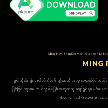
MingPlay- ShanKoeMee, Myanmar 13 Poke
​MING
ရှမ်းကိုးမီး,ရှိုး အပါဝင် ဂိမ်း ၆ မျိုးအထိ အခမဲ့ ကစားနိင်ပ
ဖြစ်ဖြစ် ကျား၊မ ဘယ်သူဖြစ်ဖြစ် အတူတကွ ပျော်ရွှင်ရမဲ့ မင်းပလေး!
does not imply success at real