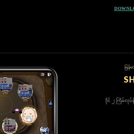
DOWNL
မြန်မ
​
ဒိုင် ၂ ကြိမ်လုပ်