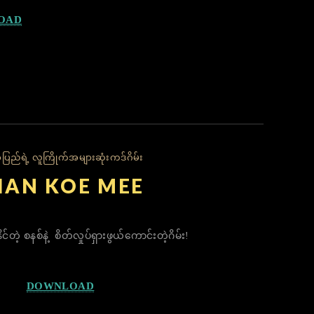
OAD
ာပြည်ရဲ့ လူကြိုက်အများဆုံးကဒ်ဂိမ်း
SHAN KOE MEE
နိင်တဲ့ စနစ်နဲ့ စိတ်လှုပ်ရှားဖွယ်ကောင်းတဲ့ဂိမ်း!
DOWNLOAD