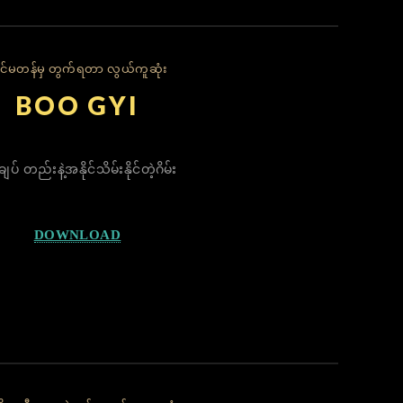
င်မတန်မှ တွက်ရတာ လွယ်ကူဆုံး
​BOO GYI
ချပ် တည်းနဲ့အနိုင်သိမ်းနိုင်တဲ့ဂိမ်း
DOWNLOAD