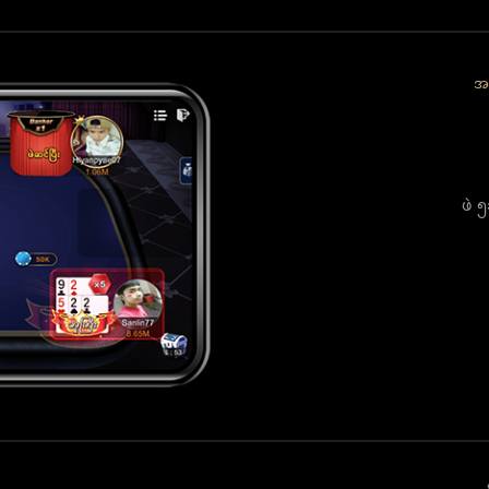
အ
ဖဲ ၅