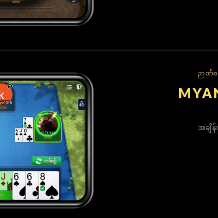
ဉာဏ်စမ
MYA
အချိန်က