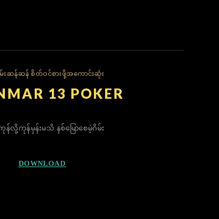
်းဆန်ဆန် စိတ်ဝင်စားဖို့အကောင်းဆုံး
NMAR 13 POKER
ုန်လို့ကုန်မှန်းမသိ နစ်မြောစေမဲ့ဂိမ်း
DOWNLOAD